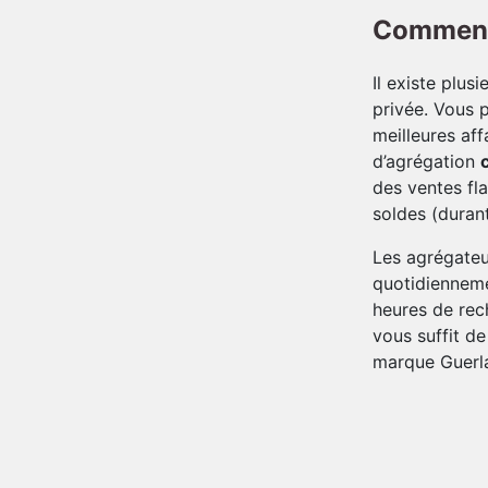
Comment 
Il existe plus
privée. Vous p
meilleures aff
d’agrégation
des ventes fl
soldes (durant
Les agrégateur
quotidienneme
heures de rech
vous suffit de
marque Guerla