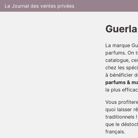
Le Journal des ventes privées
Guerla
La marque Gue
parfums. On t
catalogue, ce
chez les spéci
à bénéficier 
parfums & ma
la plus efficac
Vous profiter
quoi laisser 
traditionnels 
que le déstoc
français.