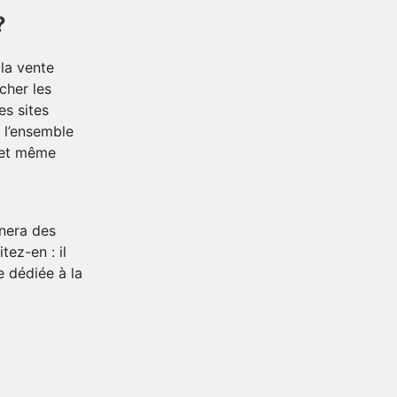
?
 la vente
cher les
es sites
 l’ensemble
t et même
nera des
tez-en : il
e dédiée à la