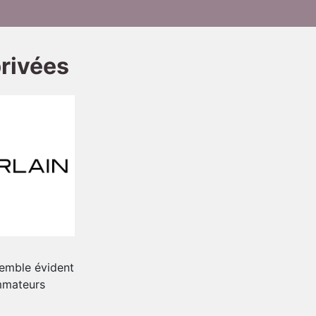
privées
 semble évident
mmateurs